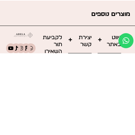
מוצרים נוספים
ניווט
יצירת
לקביעת
באתר
קשר
תור
השאירו
המוצרים
053-
פרטיכם
שלנו
3884091
אודות
adela.cosmetics3126@gmail.com
הטיפולים
מגדלי
שלנו
B.S.R
city
שאלות
פתח
ותשובות
תקווה
המלצות
לקוחות
מאמרים
אני
צרו קשר
מסכים/ה ל